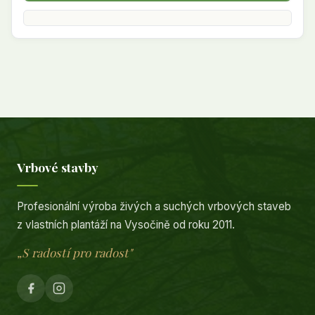
Najeďte myší nebo vyberte typ pro náhled
Vrbové stavby
Profesionální výroba živých a suchých vrbových staveb
z vlastních plantáží na Vysočině od roku 2011.
„S radostí pro radost"