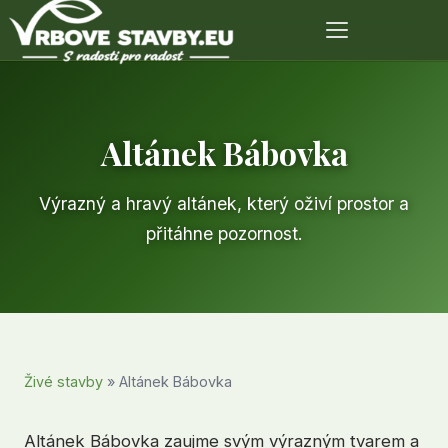
Altánek Bábovka
Výrazný a hravý altánek, který oživí prostor a
přitáhne pozornost.
Živé stavby
» Altánek Bábovka
Altánek Bábovka zaujme svým výrazným tvarem a