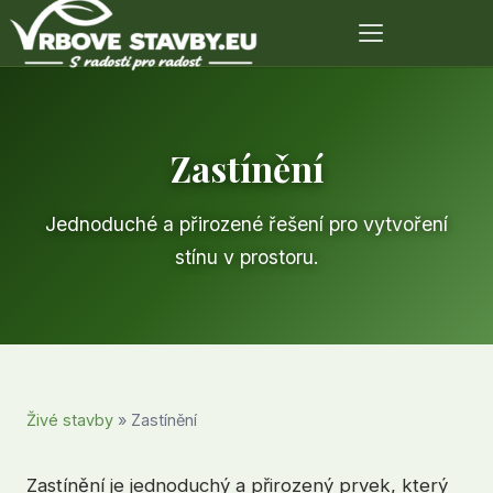
Zastínění
Jednoduché a přirozené řešení pro vytvoření
stínu v prostoru.
Živé stavby
» Zastínění
Zastínění je jednoduchý a přirozený prvek, který